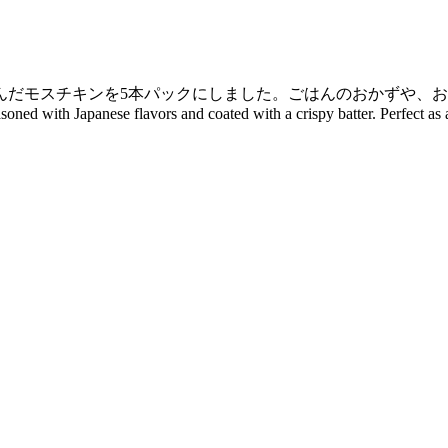
んだモスチキンを5本パックにしました。ごはんのおかずや、
d with Japanese flavors and coated with a crispy batter. Perfect as a s