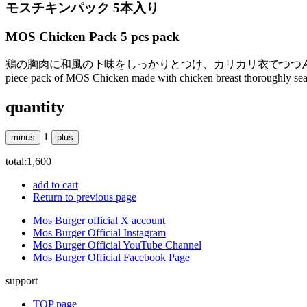
モスチキンパック 5本入り
MOS Chicken Pack 5 pcs pack
鶏の胸肉に和風の下味をしっかりとつけ、カリカリ衣でつつ
piece pack of MOS Chicken made with chicken breast thoroughly seasone
quantity
1
minus
plus
total:
1,600
add to cart
Return to previous page
Mos Burger official X account
Mos Burger Official Instagram
Mos Burger Official YouTube Channel
Mos Burger Official Facebook Page
support
TOP page