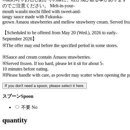
のでご注意ください。
Melt-in-your-
mouth warabi mochi filled with sweet-and-
tangy sauce made with Fukuoka-
grown Amaou strawberries and mellow strawberry cream. Served frozen
【Scheduled to be offered from May 20 (Wed.), 2026 to early-
September 2026】
※The offer may end before the specified period in some stores.
※Sauce and cream contain Amaou strawberries.
※Served frozen. If too hard, please let it sit for about 5-
10 minutes before eating.
※Please handle with care, as powder may scatter when opening the pa
If you don't need a spoon, please select it here.
スプーン
Spoon
不要
No
quantity