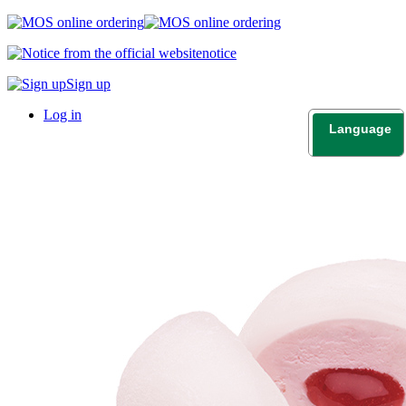
notice
Sign up
Log in
Language
日本語
English