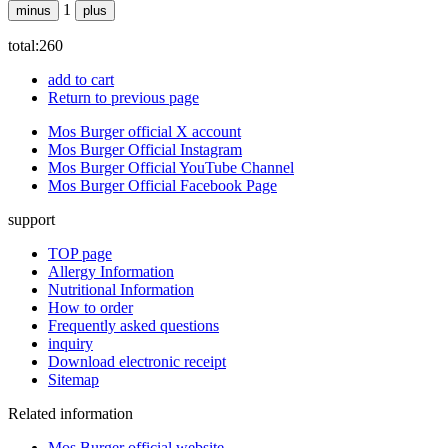
1
minus
plus
total:
260
add to cart
Return to previous page
Mos Burger official X account
Mos Burger Official Instagram
Mos Burger Official YouTube Channel
Mos Burger Official Facebook Page
support
TOP page
Allergy Information
Nutritional Information
How to order
Frequently asked questions
inquiry
Download electronic receipt
Sitemap
Related information
Mos Burger official website