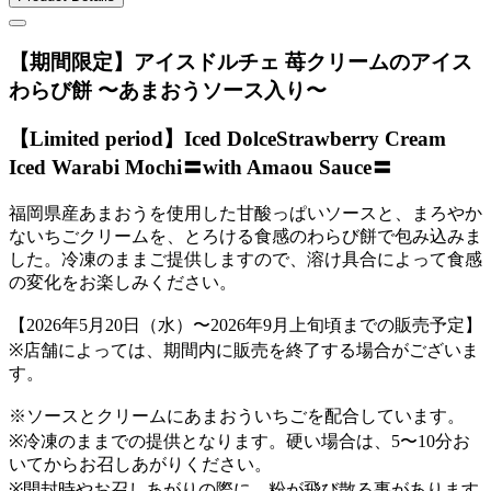
【期間限定】アイスドルチェ 苺クリームのアイス
わらび餅 〜あまおうソース入り〜
【Limited period】Iced DolceStrawberry Cream
Iced Warabi Mochi〓with Amaou Sauce〓
福岡県産あまおうを使用した甘酸っぱいソースと、まろやか
ないちごクリームを、とろける食感のわらび餅で包み込みま
した。冷凍のままご提供しますので、溶け具合によって食感
の変化をお楽しみください。
【2026年5月20日（水）〜2026年9月上旬頃までの販売予定】
※店舗によっては、期間内に販売を終了する場合がございま
す。
※ソースとクリームにあまおういちごを配合しています。
※冷凍のままでの提供となります。硬い場合は、5〜10分お
いてからお召しあがりください。
※開封時やお召しあがりの際に、粉が飛び散る事があります