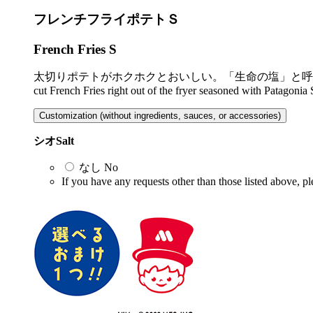
フレンチフライポテトＳ
French Fries S
太切りポテトがホクホクとおいしい。「生命の塩」と呼
cut French Fries right out of the fryer seasoned with Patagonia 
Customization (without ingredients, sauces, or accessories)
シオ
Salt
なし
No
If you have any requests other than those listed above, pl