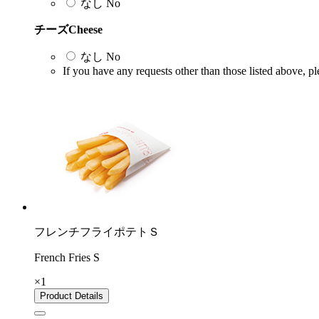
なし
No
チーズ
Cheese
なし
No
If you have any requests other than those listed above, pl
フレンチフライポテトＳ
French Fries S
×1
Product Details