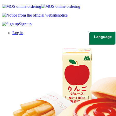
notice
Sign up
Log in
Language
日本語
English